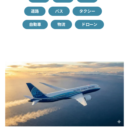
道路
バス
タクシー
自動車
物流
ドローン