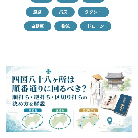
道路
バス
タクシー
自動車
物流
ドローン