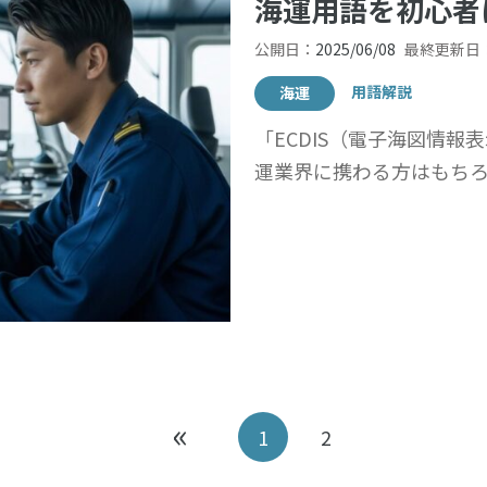
海運用語を初心者
公開日：
2025/06/08
最終更新日
用語解説
海運
「ECDIS（電子海図情
運業界に携わる方はもちろん
«
1
2