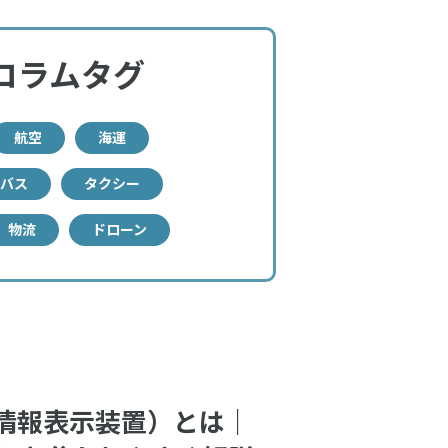
コラムタグ
航空
海運
バス
タクシー
物流
ドローン
図情報表示装置）とは｜