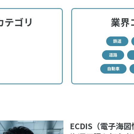
カテゴリ
業界
鉄道
道路
自動車
ECDIS（電子海