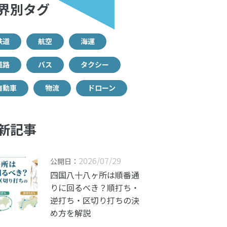
界別タグ
鉄道
航空
海運
道路
バス
タクシー
自動車
物流
ドローン
新記事
2026/07/29
公開日：
四国八十八ヶ所は順番通
りに回るべき？順打ち・
逆打ち・区切り打ちの決
め方を解説