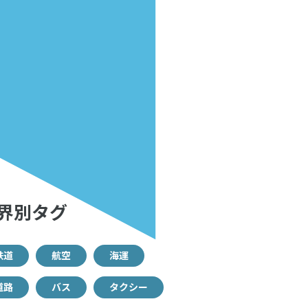
界別タグ
鉄道
航空
海運
道路
バス
タクシー