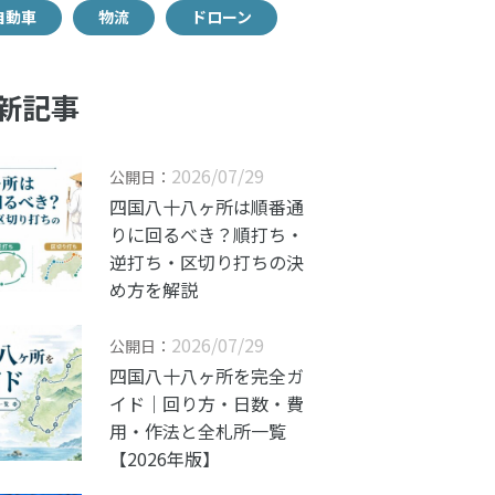
自動車
物流
ドローン
新記事
2026/07/29
公開日：
四国八十八ヶ所は順番通
りに回るべき？順打ち・
逆打ち・区切り打ちの決
め方を解説
2026/07/29
公開日：
四国八十八ヶ所を完全ガ
イド｜回り方・日数・費
用・作法と全札所一覧
【2026年版】