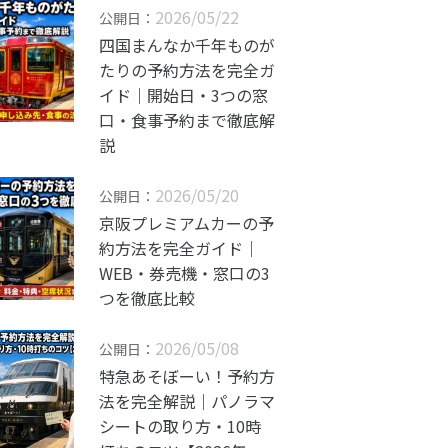
2026/05/22
公開日：
四国まんなか千年ものが
たりの予約方法を完全ガ
イド｜開始日・3つの窓
口・食事予約まで徹底解
説
2026/05/20
公開日：
京阪プレミアムカーの予
約方法を完全ガイド｜
WEB・券売機・窓口の3
つを徹底比較
2026/05/08
公開日：
特急あそぼーい！予約方
法を完全解説｜パノラマ
シートの取り方・10時